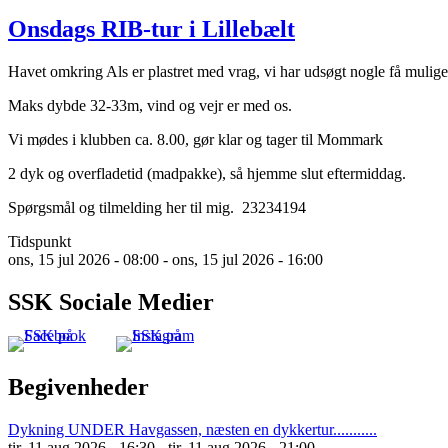
Onsdags RIB-tur i Lillebælt
Havet omkring Als er plastret med vrag, vi har udsøgt nogle få mulige
Maks dybde 32-33m, vind og vejr er med os.
Vi mødes i klubben ca. 8.00, gør klar og tager til Mommark
2 dyk og overfladetid (madpakke), så hjemme slut eftermiddag.
Spørgsmål og tilmelding her til mig. 23234194
Tidspunkt
ons, 15 jul 2026 - 08:00
-
ons, 15 jul 2026 - 16:00
SSK Sociale Medier
Begivenheder
Dykning UNDER Havgassen, næsten en dykkertur...........
tir, 11 aug 2026 - 16:30
-
tir, 11 aug 2026 - 21:00