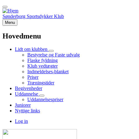
Skip
to
main
Sønderborg Sportsdykker Klub
content
Menu
Hovedmenu
Lidt om klubben
Lidt
Bestyrelse og Faste udvalg
om
Flaske fyldning
klubben
Klub vedtægter
sub-
Indmeldelses-blanket
navigation
Priser
Træningstider
Begivenheder
Uddannelse
Uddannelse
Uddannelsespriser
sub-
Juniorer
navigation
Nyttige links
Log in
User
account